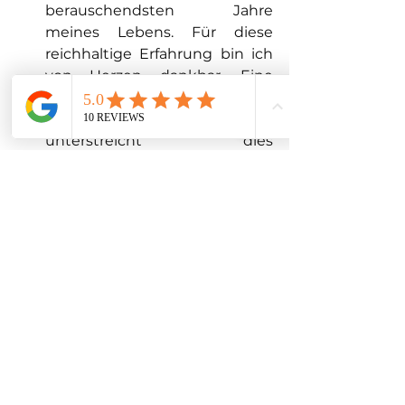
berauschendsten Jahre 
meines Lebens. Für diese 
reichhaltige Erfahrung bin ich 
von Herzen dankbar. Eine 
kürzliche unerwartete 
Offenbarung meiner Freundin 
unterstreicht dies 
eindrucksvoll: "Seit dem 
Beginn dieser Reise hat sich so 
viel bei dir verändert. Du bist 
heute fest verwurzelt in deiner 
Identität, weißt genau, wohin 
du steuerst und was du im 
Leben wirklich willst. Du hast 
deine Prioritäten klar definiert 
und handelst danach!" So ein 
Kompliment ist zweifellos das 
Sahnehäubchen auf meiner 
Wahrnehmungstorte! 